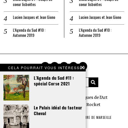
coeur lisboètes
coeur lisboètes
Lucien Jacques et Jean Giono
Lucien Jacques et Jean Giono
L’Agenda du Sud #10 :
L’Agenda du Sud #10 :
Automne 2019
Automne 2019
CELA POURRAIT VOUS INTÉRESSER
L’Agenda du Sud #11 :
spécial Corse 2021
Tous droits réservés Les Chroniques de l'Art
Fait avec
par l'agence
Mini Rocket
Le Palais idéal du facteur
Cheval
EXPOSITIONS
HISTOIRE(S)
L’ART AU CINÉ
HISTOIRE DE MARSEILLE
ART ET LITTÉRATURE
BAVARDAGES