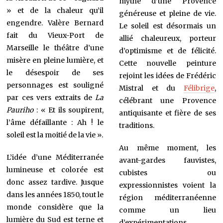
mythe d’une Provence
» et de la chaleur qu’il
généreuse et pleine de vie.
engendre. Valère Bernard
Le soleil est désormais un
fait du Vieux-Port de
allié chaleureux, porteur
Marseille le théâtre d’une
d’optimisme et de félicité.
misère en pleine lumière, et
Cette nouvelle peinture
le désespoir de ses
rejoint les idées de Frédéric
personnages est souligné
Mistral et du
Félibrige
,
par ces vers extraits de
La
célébrant une Provence
Pauriho
: « Et ils soupirent,
antiquisante et fière de ses
l’âme défaillante : Ah ! le
traditions.
soleil est la moitié de la vie ».
Au même moment, les
L’idée d’une Méditerranée
avant-gardes fauvistes,
lumineuse et colorée est
cubistes ou
donc assez tardive. Jusque
expressionnistes voient la
dans les années 1850, tout le
région méditerranéenne
monde considère que la
comme un lieu
lumière du Sud est terne et
d’expérimentations