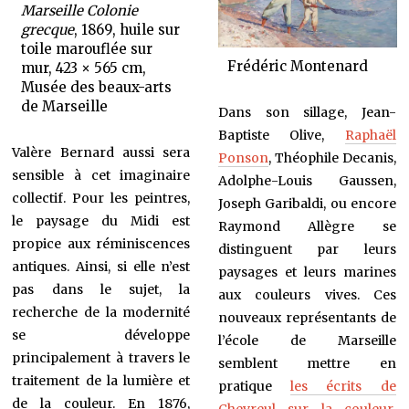
Marseille Colonie
grecque
, 1869, huile sur
toile marouflée sur
Frédéric Montenard
mur, 423 × 565 cm,
Musée des beaux-arts
de Marseille
Dans son sillage, Jean-
Baptiste Olive,
Raphaël
Valère Bernard aussi sera
Ponson
, Théophile Decanis,
sensible à cet imaginaire
Adolphe-Louis Gaussen,
collectif. Pour les peintres,
Joseph Garibaldi, ou encore
le paysage du Midi est
Raymond Allègre se
propice aux réminiscences
distinguent par leurs
antiques. Ainsi, si elle n’est
paysages et leurs marines
pas dans le sujet, la
aux couleurs vives. Ces
recherche de la modernité
nouveaux représentants de
se développe
l’école de Marseille
principalement à travers le
semblent mettre en
traitement de la lumière et
pratique
les écrits de
de la couleur. En 1876,