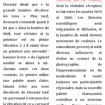
Chevreul sur la couleur
,
Duranty disait que « la
dont la véritable réception
grande lumière décolore
se fait entre les années 1870
les tons ». Plus tard,
et 1880. Les théories
Bonnard constatait quant à
scientifiques sont
lui que « dans la lumière du
vulgarisées et diffusées, et
Midi, tout s’éclaire et la
la lumière du soleil devient
peinture est en pleine
synonyme de couleurs. Le
vibration. […] Il existe donc
naturalisme provençal subit
en peinture une nécessité :
diverses influences et
hausser le ton. »
Au Cagnard
évolue au contact de la
semble se situer à mi-
photographie, de
chemin entre ces deux
l’impressionnisme ou du
constats. Le peintre utilise
symbolisme. Il vante
une palette assez claire,
toujours ses particularités
faisant écho aux tons
régionales, mais sa nouvelle
décolorés de Duranty tout
palette chatoyantes
en parvenant à retranscrire
contribue à un nouveau
la vibration de ce « cagnard