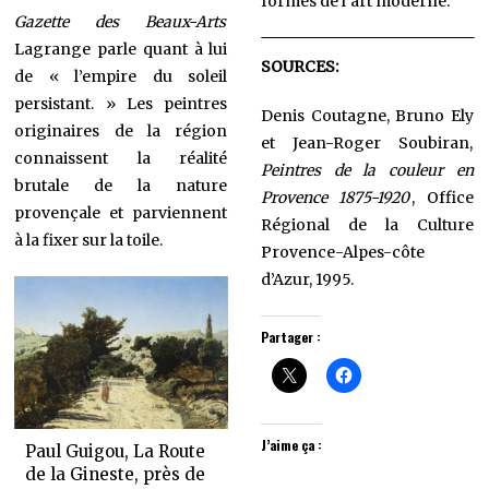
formes de l’art moderne.
Gazette des Beaux-Arts
Lagrange parle quant à lui
SOURCES:
de « l’empire du soleil
persistant. »
Les peintres
Denis Coutagne, Bruno Ely
originaires de la région
et Jean-Roger Soubiran,
connaissent la réalité
Peintres de la couleur en
brutale de la nature
Provence 1875-1920
, Office
provençale et parviennent
Régional de la Culture
à la fixer sur la toile.
Provence-Alpes-côte
d’Azur, 1995.
Partager :
J’aime ça :
Paul Guigou, La Route
de la Gineste, près de