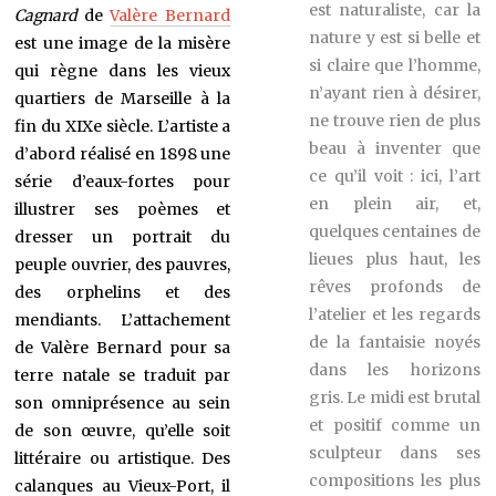
est naturaliste, car la
Cagnard
de
Valère Bernard
nature y est si belle et
est une image de la misère
si claire que l’homme,
qui règne dans les vieux
n’ayant rien à désirer,
quartiers de Marseille à la
ne trouve rien de plus
fin du XIXe siècle. L’artiste a
beau à inventer que
d’abord réalisé en 1898 une
ce qu’il voit : ici, l’art
série d’eaux-fortes pour
en plein air, et,
illustrer ses poèmes et
quelques centaines de
dresser un portrait du
lieues plus haut, les
peuple ouvrier, des pauvres,
rêves profonds de
des orphelins et des
l’atelier et les regards
mendiants. L’attachement
de la fantaisie noyés
de Valère Bernard pour sa
dans les horizons
terre natale se traduit par
gris. Le midi est brutal
son omniprésence au sein
et positif comme un
de son œuvre, qu’elle soit
sculpteur dans ses
littéraire ou artistique. Des
compositions les plus
calanques au Vieux-Port, il