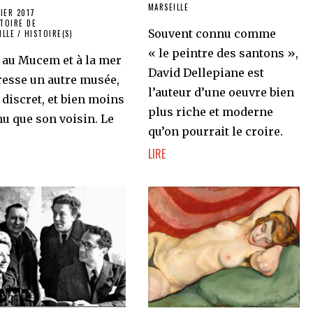
MARSEILLE
VIER 2017
TOIRE DE
Souvent connu comme
ILLE
/
HISTOIRE(S)
« le peintre des santons »,
 au Mucem et à la mer
David Dellepiane est
resse un autre musée,
l’auteur d’une oeuvre bien
 discret, et bien moins
plus riche et moderne
u que son voisin. Le
qu’on pourrait le croire.
LIRE