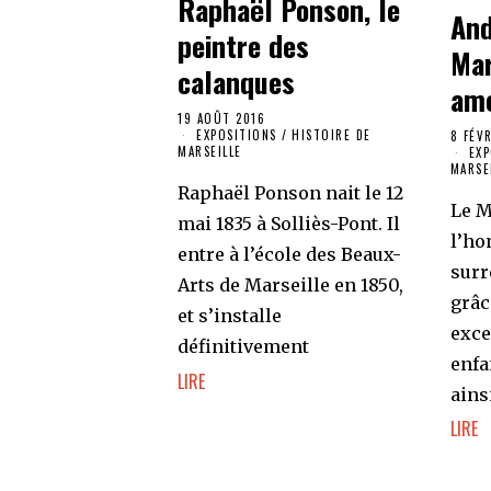
Raphaël Ponson, le
And
peintre des
Mar
calanques
amé
19 AOÛT 2016
EXPOSITIONS
/
HISTOIRE DE
8 FÉV
MARSEILLE
EX
MARSE
Raphaël Ponson nait le 12
Le M
mai 1835 à Solliès-Pont. Il
l’ho
entre à l’école des Beaux-
surr
Arts de Marseille en 1850,
grâc
et s’installe
exce
définitivement
enfa
LIRE
ains
LIRE