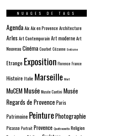
NUAGES DE TAGS
Agenda
Aix
Aix en Provence
Architecture
Arles
Art moderne
Art Contemporain
Art
Cinéma
Nouveau
Courbet
Cézanne
Erotisme
Exposition
Etrange
Florence
France
Marseille
Histoire
Italie
Mort
Musée
MuCEM
Musée
Musée Cantini
Regards de Provence
Paris
Peinture
Photographie
Patrimoine
Provence
Picasso
Religion
Portrait
Quattrocentto