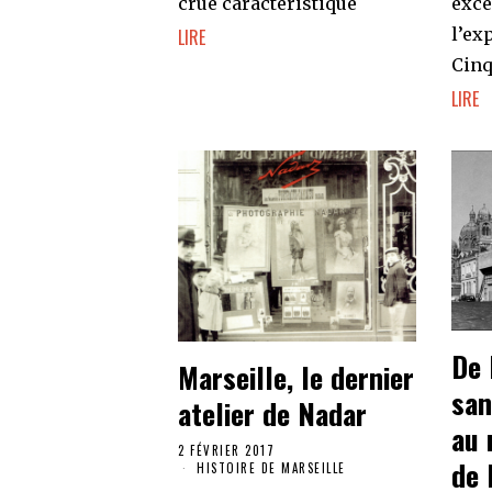
crue caractéristique
exce
l’ex
LIRE
Cinq
LIRE
De 
Marseille, le dernier
san
atelier de Nadar
au 
2 FÉVRIER 2017
de 
HISTOIRE DE MARSEILLE