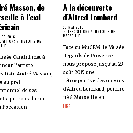
ré Masson, de
A la découverte
seille à l’exil
d’Alfred Lombard
ricain
29 MAI 2015
EXPOSITIONS
/
HISTOIRE DE
MARSEILLE
RIER 2016
POSITIONS
/
HISTOIRE DE
ILLE
Face au MuCEM, le Musée
Regards de Provence
usée Cantini met à
nous propose jusqu’au 23
nneur l’artiste
août 2015 une
éaliste André Masson,
rétrospective des œuvres
e au prêt
d’Alfred Lombard, peintre
ptionnel de ses
né à Marseille en
nts qui nous donne
LIRE
i l’occasion