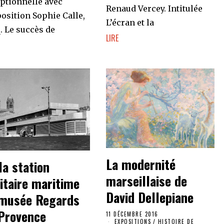
ptionnelle avec
Renaud Vercey. Intitulée
position Sophie Calle,
L’écran et la
. Le succès de
LIRE
La modernité
la station
marseillaise de
itaire maritime
David Dellepiane
musée Regards
Provence
11 DÉCEMBRE 2016
EXPOSITIONS
/
HISTOIRE DE