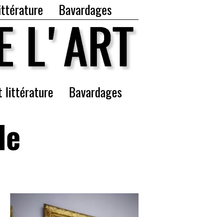
ittérature
Bavardages
t littérature
Bavardages
le