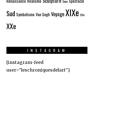
Sculpture
Renaissance
Réalisme
Spectacle
Sexe
XIXe
Sud
Voyage
Symbolisme
Van Gogh
XVe
XXe
INSTAGRAM
[instagram-feed
user="leschroniquesdelart"]