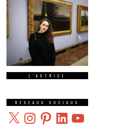
L’AUTRICE
RÉSEAUX SOCIAUX
X
Instagram
Pinterest
LinkedIn
YouTube