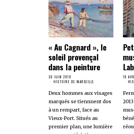
« Au Cagnard », le
Pet
soleil provençal
mus
dans la peinture
Lab
30 JUIN 2019
19 AV
HISTOIRE DE MARSEILLE
HIS
Deux hommes aux visages
Ferm
marqués se tiennnent dos
2013
à un rempart, face au
musé
Vieux-Port. Situés au
béné
premier plan, une lumière
réou