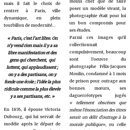
moins cher que de faire
mais il fait le choix de
poser un modèle vivant, la
rentrer à Paris, ville
photographie était pour lui
dynamique, en plein
un bon compromis pour
tourbillon de modernité…
ses études.
Parmi ces images qu’il
« Paris, c’est l’art libre. On
collectionnait
n’y vend rien mais il y a sa
compulsivement, beaucoup
libre manifestation et des
sont l’oeuvre du
gens qui cherchent, qui
photographe Félix-Jacques
luttent, qui applaudissent ;
Moulin, condamné à 1 mois
on y a des partisans, on y
de prison pour outrage aux
fonde une école ; l’idée la plus
bonnes mœurs, ses
ridicule comme la plus élevée
daguerréotypes jugés
y a ses partisans, etc. »
« tellement obscènes que
En 1876, il épouse Victoria
même l’énonciation des titres
Dubourg, qui lui servait de
serait un délit d’outrage à la
modèle après le départ de
morale publique»
, ou celle