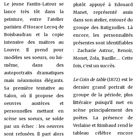
Le jeune Fantin-Latour se
plutôt appuyé à Edouard
lance très tôt dans la
Manet, représenté assis
peinture, entre l’atelier
dans son atelier, entouré du
parisien d’Horace Lecoq de
groupe des Batignolles. Là
Boisbaudran et la copie
encore, les personnalités
intensive des maitres au
présentes sont identifiables
Louvre. Il prend pour
: Zacharie Astruc, Renoir,
modèles ses soeurs, ou lui-
Monet, Zola, Bazille…. Cette
même, dans des
fois, c’est un succès.
autoportraits dramatiques
Le Coin de table
(1872) est le
mais néanmoins élégants.
dernier grand portrait de
Sa première tentative au
groupe de la période, plus
Salon, où il propose des
littéraire puisqu’il met en
oeuvres austères et
scène principalement des
personnelles mettant en
poètes. La présence de
scène ses soeurs, se solde
Verlaine et Rimbaud rend le
par un échec : les oeuvres
tableau célèbre encore
sont refusées. Il part alors