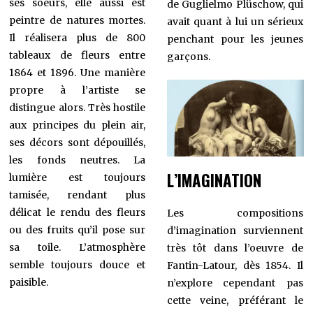
ses soeurs, elle aussi est
de Guglielmo Plüschow, qui
peintre de natures mortes.
avait quant à lui un sérieux
Il réalisera plus de 800
penchant pour les jeunes
tableaux de fleurs entre
garçons.
1864 et 1896. Une manière
propre à l’artiste se
distingue alors. Très hostile
aux principes du plein air,
ses décors sont dépouillés,
les fonds neutres. La
L’IMAGINATION
lumière est toujours
tamisée, rendant plus
délicat le rendu des fleurs
Les compositions
ou des fruits qu’il pose sur
d’imagination surviennent
sa toile. L’atmosphère
très tôt dans l’oeuvre de
semble toujours douce et
Fantin-Latour, dès 1854. Il
paisible.
n’explore cependant pas
cette veine, préférant le