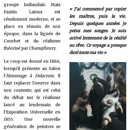
groupe hollandais. Mais
« J’ai commencé par copier
Fantin Latour est
les maîtres, puis la vie.
résolument moderne, et se
Depuis quelques années je
place en témoin de son
peins mes songes. Je suis
époque, dans la lignée de
arrivé lentement de la réalité
Courbet et du réalisme
au rêve. Ce voyage a presque
théorisé par Champfleury.
duré toute ma vie »
Le coup est donné en 1864,
lorsqu’il présente au Salon
l’
Hommage à Delacroix
. Il
faut replacer l’oeuvre dans
son contexte, qui est celui
du débat sur le réalisme
lancé au lendemain de
l’Exposition Universelle en
1855. Une nouvelle
génération de peintres se