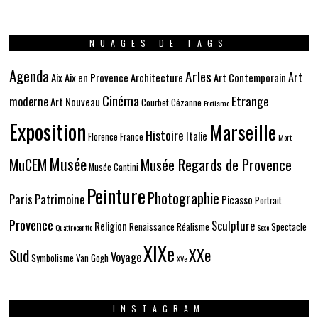
NUAGES DE TAGS
Agenda
Arles
Art
Aix
Aix en Provence
Architecture
Art Contemporain
Cinéma
Etrange
moderne
Art Nouveau
Courbet
Cézanne
Erotisme
Exposition
Marseille
Histoire
Italie
Florence
France
Mort
Musée
MuCEM
Musée Regards de Provence
Musée Cantini
Peinture
Photographie
Paris
Patrimoine
Picasso
Portrait
Provence
Sculpture
Religion
Renaissance
Réalisme
Spectacle
Quattrocentto
Sexe
XIXe
XXe
Sud
Voyage
Symbolisme
Van Gogh
XVe
INSTAGRAM