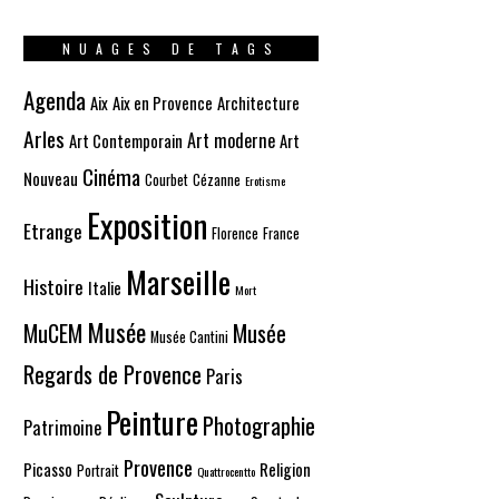
NUAGES DE TAGS
Agenda
Aix
Aix en Provence
Architecture
Arles
Art moderne
Art Contemporain
Art
Cinéma
Nouveau
Courbet
Cézanne
Erotisme
Exposition
Etrange
Florence
France
Marseille
Histoire
Italie
Mort
Musée
MuCEM
Musée
Musée Cantini
Regards de Provence
Paris
Peinture
Photographie
Patrimoine
Provence
Picasso
Religion
Portrait
Quattrocentto