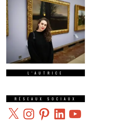
L’AUTRICE
RÉSEAUX SOCIAUX
X
Instagram
Pinterest
LinkedIn
YouTube