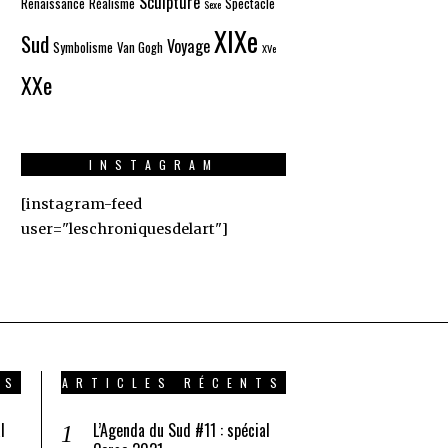
Sculpture
Renaissance
Réalisme
Spectacle
Sexe
XIXe
Sud
Voyage
Symbolisme
Van Gogh
XVe
XXe
INSTAGRAM
[instagram-feed
user="leschroniquesdelart"]
TS
ARTICLES RÉCENTS
l
L’Agenda du Sud #11 : spécial