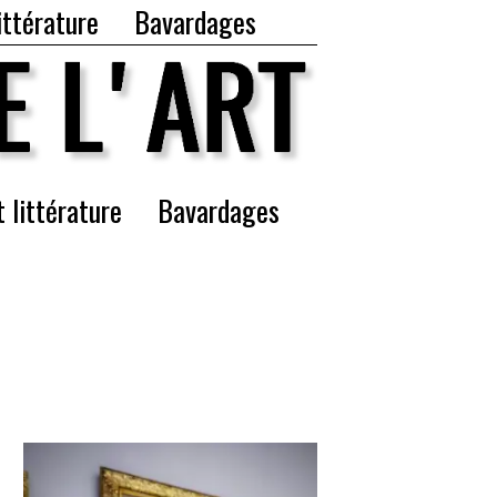
ittérature
Bavardages
t littérature
Bavardages