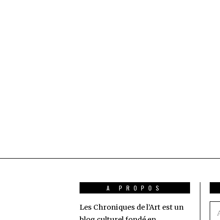
A PROPOS
Les Chroniques de l’Art est un
Ad
blog culturel fondé en