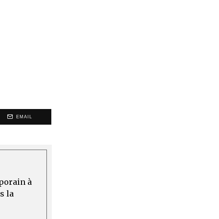
EMAIL
mporain à
s la