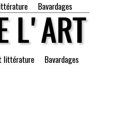
ittérature
Bavardages
t littérature
Bavardages