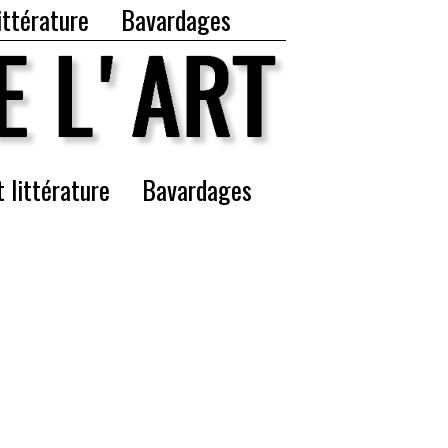
ittérature
Bavardages
t littérature
Bavardages