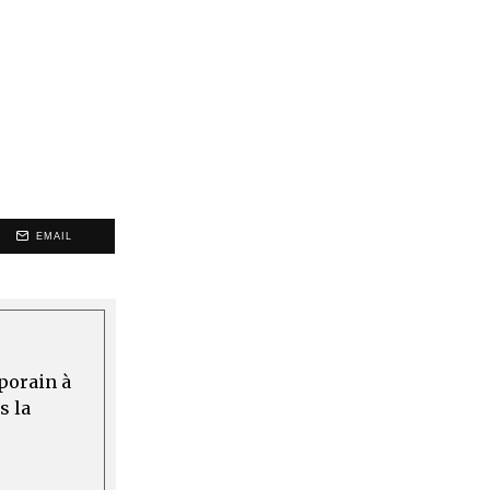
EMAIL
mporain à
s la