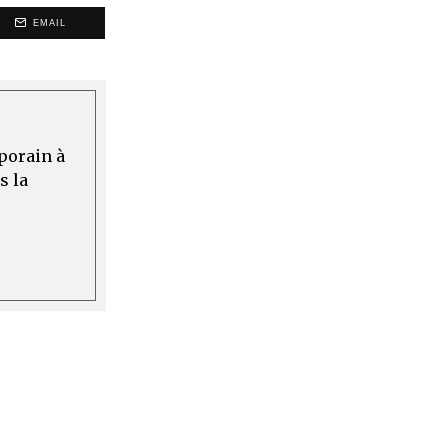
EMAIL
mporain à
s la