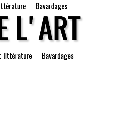
ittérature
Bavardages
t littérature
Bavardages