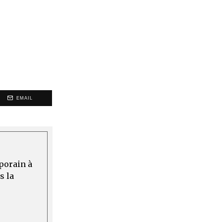
EMAIL
mporain à
s la