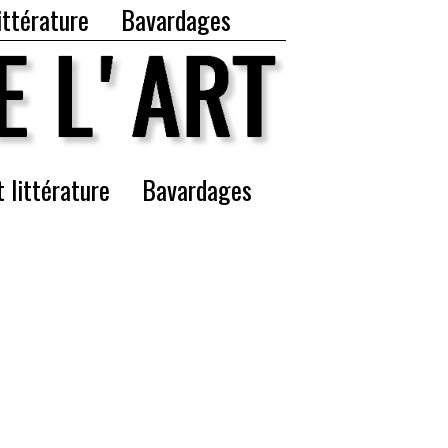
ittérature
Bavardages
t littérature
Bavardages