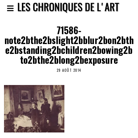
71586-
note2bthe2bslight2bblur2bon2bth
e2bstanding2bchildren2bowing2b
to2bthe2blong2bexposure
29 AOÛT 2014