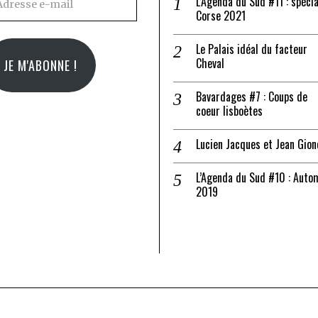
L’Agenda du Sud #11 : spécia
Corse 2021
il
Le Palais idéal du facteur
Cheval
JE M'ABONNE !
Bavardages #7 : Coups de
coeur lisboètes
Lucien Jacques et Jean Gion
L’Agenda du Sud #10 : Auto
2019