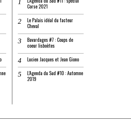
l
L’Agenda du Sud #11 : spécial
Corse 2021
Le Palais idéal du facteur
Cheval
Bavardages #7 : Coups de
coeur lisboètes
o
Lucien Jacques et Jean Giono
mne
L’Agenda du Sud #10 : Automne
2019