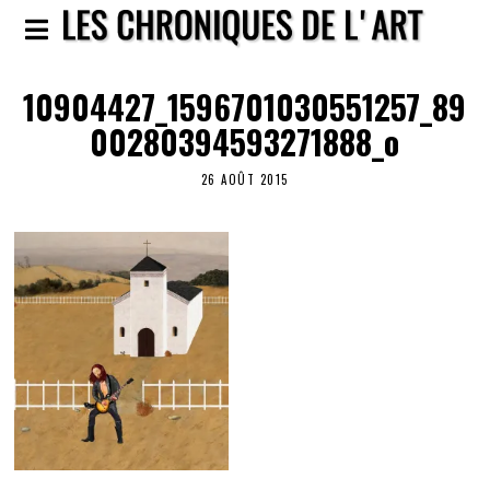
10904427_1596701030551257_89
00280394593271888_o
26 AOÛT 2015