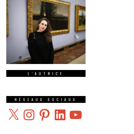
L’AUTRICE
RÉSEAUX SOCIAUX
X
Instagram
Pinterest
LinkedIn
YouTube