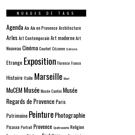
NUAGES DE TAGS
Agenda
Aix
Aix en Provence
Architecture
Arles
Art moderne
Art Contemporain
Art
Cinéma
Nouveau
Courbet
Cézanne
Erotisme
Exposition
Etrange
Florence
France
Marseille
Histoire
Italie
Mort
Musée
MuCEM
Musée
Musée Cantini
Regards de Provence
Paris
Peinture
Photographie
Patrimoine
Provence
Picasso
Religion
Portrait
Quattrocentto