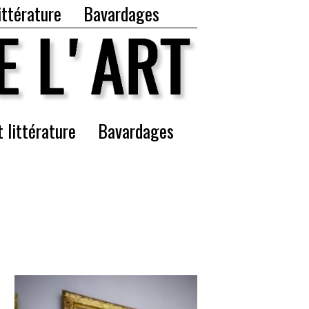
ittérature
Bavardages
t littérature
Bavardages