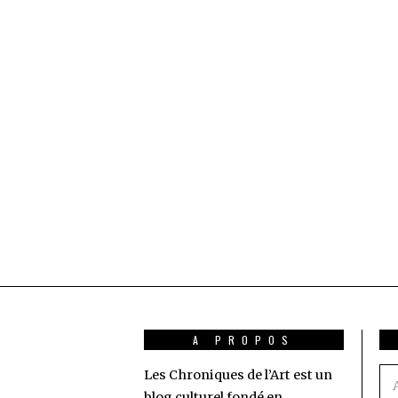
A PROPOS
Les Chroniques de l’Art est un
Ad
blog culturel fondé en