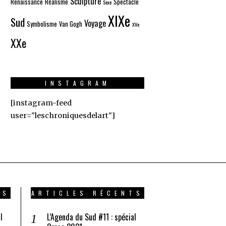
Sculpture
Renaissance
Réalisme
Spectacle
Sexe
XIXe
Sud
Voyage
Symbolisme
Van Gogh
XVe
XXe
INSTAGRAM
[instagram-feed
user="leschroniquesdelart"]
TS
ARTICLES RÉCENTS
l
L’Agenda du Sud #11 : spécial