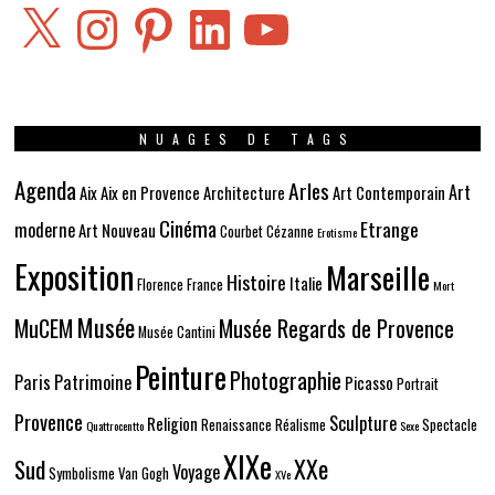
X
Instagram
Pinterest
LinkedIn
YouTube
NUAGES DE TAGS
Agenda
Arles
Art
Aix
Aix en Provence
Architecture
Art Contemporain
Cinéma
Etrange
moderne
Art Nouveau
Courbet
Cézanne
Erotisme
Exposition
Marseille
Histoire
Italie
Florence
France
Mort
Musée
MuCEM
Musée Regards de Provence
Musée Cantini
Peinture
Photographie
Paris
Patrimoine
Picasso
Portrait
Provence
Sculpture
Religion
Renaissance
Réalisme
Spectacle
Quattrocentto
Sexe
XIXe
XXe
Sud
Voyage
Symbolisme
Van Gogh
XVe