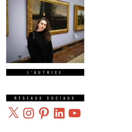
L’AUTRICE
RÉSEAUX SOCIAUX
X
Instagram
Pinterest
LinkedIn
YouTube