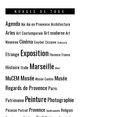
NUAGES DE TAGS
Agenda
Aix
Aix en Provence
Architecture
Arles
Art moderne
Art Contemporain
Art
Cinéma
Nouveau
Courbet
Cézanne
Erotisme
Exposition
Etrange
Florence
France
Marseille
Histoire
Italie
Mort
Musée
MuCEM
Musée
Musée Cantini
Regards de Provence
Paris
Peinture
Photographie
Patrimoine
Provence
Picasso
Religion
Portrait
Quattrocentto