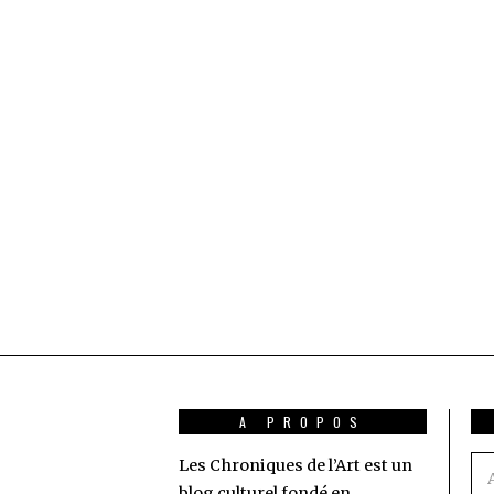
A PROPOS
Les Chroniques de l’Art est un
Ad
blog culturel fondé en