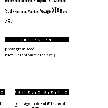
Sculpture
Renaissance
Réalisme
Spectacle
Sexe
XIXe
Sud
Voyage
Symbolisme
Van Gogh
XVe
XXe
INSTAGRAM
[instagram-feed
user="leschroniquesdelart"]
TS
ARTICLES RÉCENTS
l
L’Agenda du Sud #11 : spécial