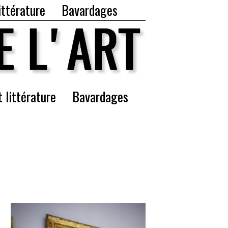
ittérature
Bavardages
t littérature
Bavardages